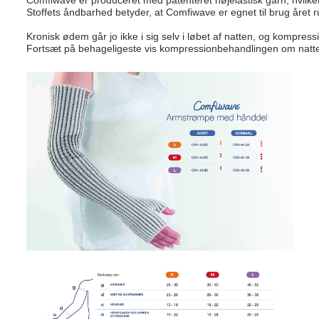
Comfiwave er produceret med patenteret højelastisk garn, hvilket 
Stoffets åndbarhed betyder, at Comfiwave er egnet til brug året 
Kronisk ødem går jo ikke i sig selv i løbet af natten, og kompress
Fortsæt på behageligeste vis kompressionbehandlingen om natt