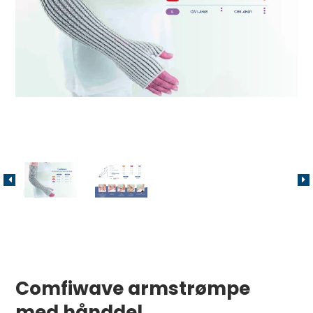
Comfiwave armstrømpe
med hånddel