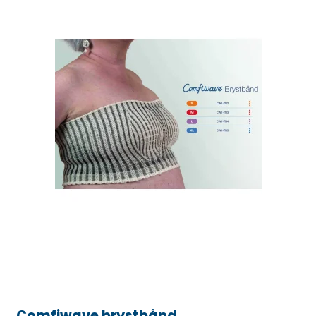
Comfiwave brystbånd