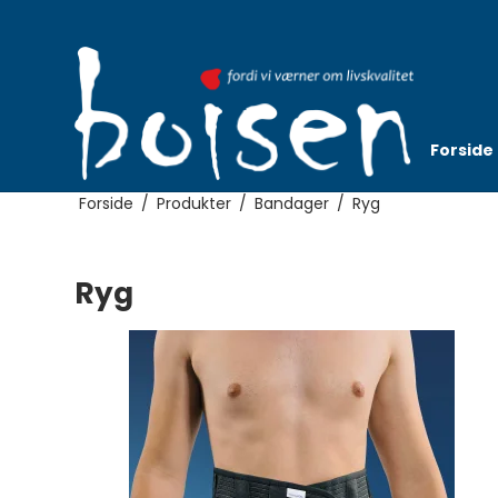
Forside
Forside
/
Produkter
/
Bandager
/
Ryg
Ryg