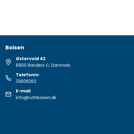
Boisen
Østervold 42
8900 Randers C, Danmark
Telefonnr.
33606262
E-mail
info@ruthboisen.dk