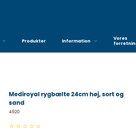
Vores
Produkter
Information
forretni
Bekendtgørelse om
hjælp til anskaffelse af
Mediroyal rygbælte 24cm høj, sort og
hjælpemidler og
sand
forbrugsgoder efter
serviceloven
4920
Ny procedure i
Haderslev vedrørende
bevilling af kompression