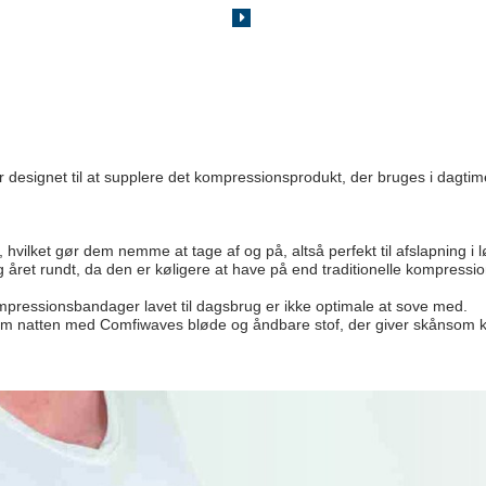
esignet til at supplere det kompressionsprodukt, der bruges i dagtime
vilket gør dem nemme at tage af og på, altså perfekt til afslapning i l
g året rundt, da den er køligere at have på end traditionelle kompressi
kompressionsbandager lavet til dagsbrug er ikke optimale at sove med. 

m natten med Comfiwaves bløde og åndbare stof, der giver skånsom k