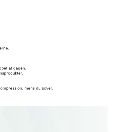
rne.

øbet af dagen.

onsprodukter.
ompression, mens du sover.
