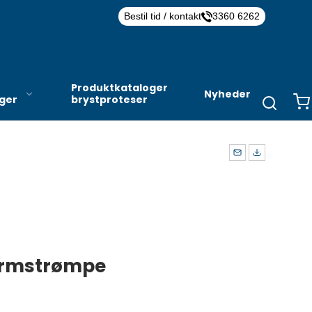
Bestil tid / kontakt
3360 6262
Produktkataloger
Nyheder
nger
brystproteser
armstrømpe