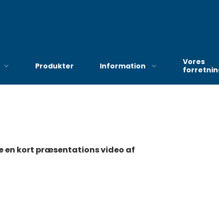
Vores
Produkter
Information
forretni
Bekendtgørelse om
e en kort præsentations video af
hjælp til anskaffelse af
hjælpemidler og
forbrugsgoder efter
serviceloven
Ny procedure i
Haderslev vedrørende
bevilling af kompression