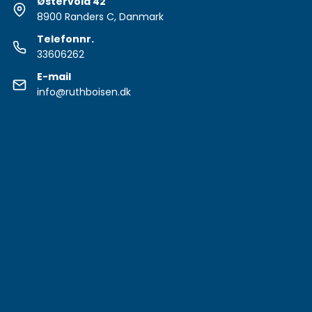
Østervold 42
8900 Randers C, Danmark
Telefonnr.
33606262
E-mail
info@ruthboisen.dk