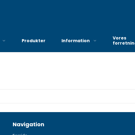
Vores
Produkter
Information
forretni
Bekendtgørelse om
hjælp til anskaffelse af
hjælpemidler og
forbrugsgoder efter
serviceloven
Ny procedure i
Haderslev vedrørende
Navigation
bevilling af kompression