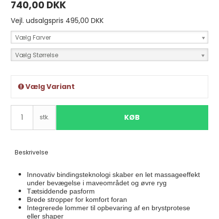
740,00 DKK
Vejl. udsalgspris 495,00 DKK
Vælg Farver
Vælg Størrelse
Vælg Variant
KØB
stk.
Beskrivelse
Innovativ bindingsteknologi skaber en let massageeffekt
under bevægelse i maveområdet og øvre ryg
Tætsiddende pasform
Brede stropper for komfort foran
Integrerede lommer til opbevaring af en brystprotese
eller shaper