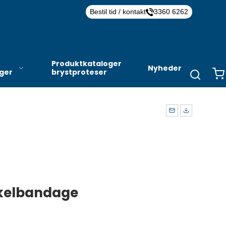
Bestil tid / kontakt
3360 6262
Produktkataloger
Nyheder
nger
brystproteser
nkelbandage