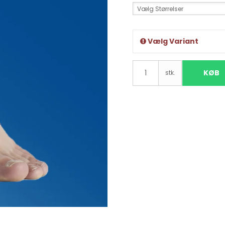
Vælg Størrelser
Vælg Variant
KØB
stk.