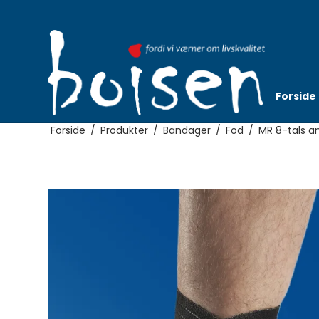
Forside
Forside
/
Produkter
/
Bandager
/
Fod
/
MR 8-tals a