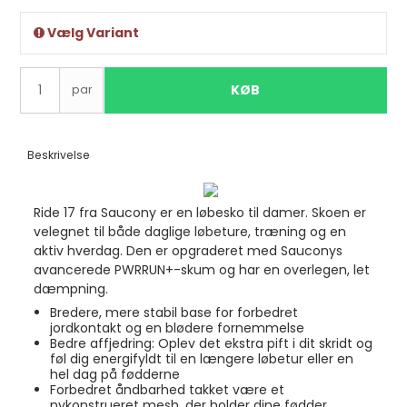
Vælg Variant
KØB
par
Beskrivelse
Ride 17 fra Saucony er en løbesko til damer. Skoen er
velegnet til både daglige løbeture, træning og en
aktiv hverdag. Den er opgraderet med Sauconys
avancerede PWRRUN+-skum og har en overlegen, let
dæmpning.
Bredere, mere stabil base for forbedret
jordkontakt og en blødere fornemmelse
Bedre affjedring: Oplev det ekstra pift i dit skridt og
føl dig energifyldt til en længere løbetur eller en
hel dag på fødderne
Forbedret åndbarhed takket være et
nykonstrueret mesh, der holder dine fødder