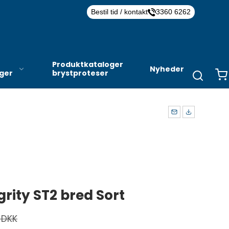
Bestil tid / kontakt
3360 6262
Produktkataloger
Nyheder
nger
brystproteser
rity ST2 bred Sort
 DKK