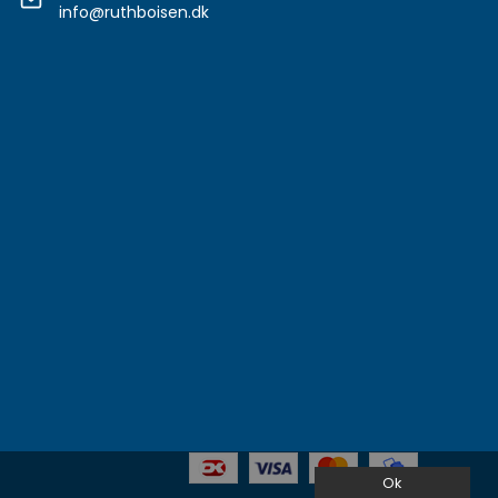
info@ruthboisen.dk
Ok