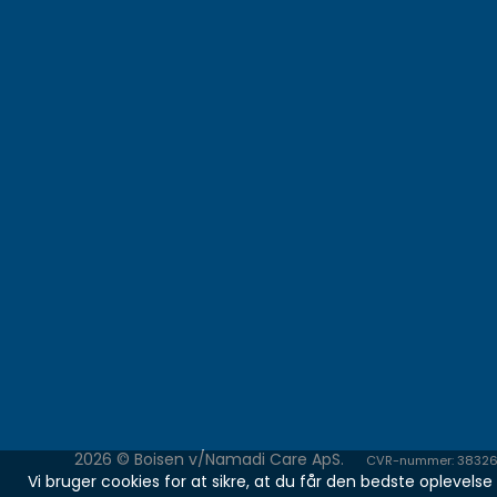
2026 © Boisen v/Namadi Care ApS.
CVR-nummer: 3832
Vi bruger cookies for at sikre, at du får den bedste oplevel