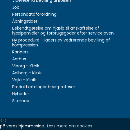
Videresend bevilling til Boisen
Job
Persondataforordning
Åbningstider
Bekendtgørelse om hjælp til anskaffelse af
hjælpemidler og forbrugsgoder efter serviceloven
Ny procedure i Haderslev vedrørende bevilling af
kompression
Randers
Aarhus
Viborg - Klinik
Aalborg - Klinik
Vejle - Klinik
Produktkataloger brystproteser
Nyheder
Sitemap
6643
se på vores hjemmeside.
Læs mere om cookies