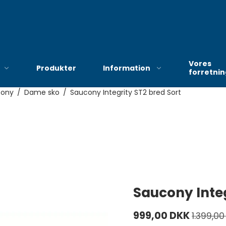
Vores
Produkter
Information
forretni
cony
/
Dame sko
/
Saucony Integrity ST2 bred Sort
Bekendtgørelse om
hjælp til anskaffelse af
hjælpemidler og
forbrugsgoder efter
serviceloven
Saucony Integ
Ny procedure i
Haderslev vedrørende
999,00 DKK
bevilling af kompression
1.399,00