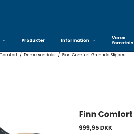
Vores
Produkter
Information
forretni
 Comfort
/
Dame sandaler
/
Finn Comfort Grenada Slippers
Bekendtgørelse om
hjælp til anskaffelse af
hjælpemidler og
forbrugsgoder efter
serviceloven
Finn Comfort
Ny procedure i
Haderslev vedrørende
999,95 DKK
bevilling af kompression