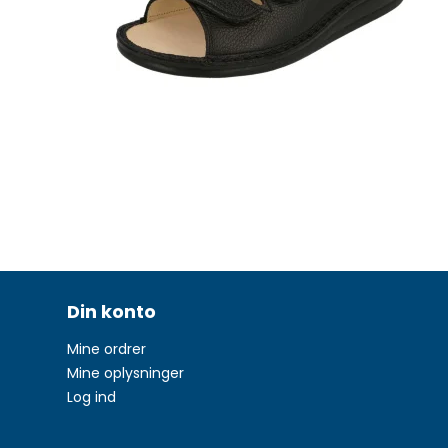
Din konto
Mine ordrer
Mine oplysninger
Log ind