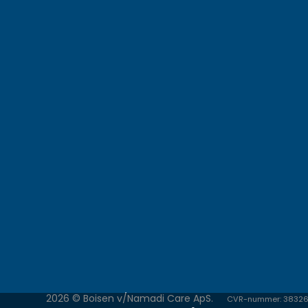
2026 © Boisen v/Namadi Care ApS.
CVR-nummer: 3832