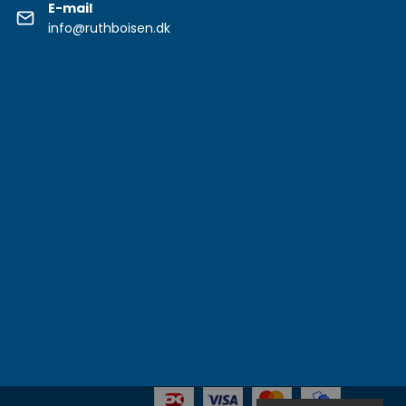
E-mail
info@ruthboisen.dk